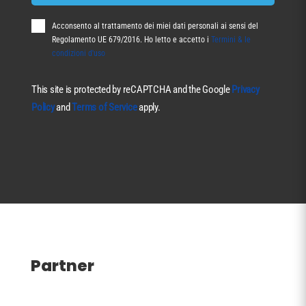
Acconsento al trattamento dei miei dati personali ai sensi del
Regolamento UE 679/2016. Ho letto e accetto i
Termini & le
condizioni d'uso
This site is protected by reCAPTCHA and the Google
Privacy
Policy
and
Terms of Service
apply.
Partner