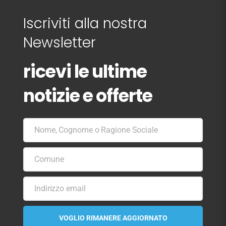
Iscriviti alla nostra
Newsletter
ricevi le ultime
notizie e offerte
Nome, Cognome o Ragione Sociale
Nome,Cognome
o
Ragione
Comune
Comune
Sociale
Indirizzo email
La
tua
email
VOGLIO RIMANERE AGGIORNATO