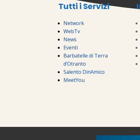
Tutti i Servizi
Network
WebTv
News
Eventi
Barbatelle di Terra
d’Otranto
Salento DinAmico
MeetYou