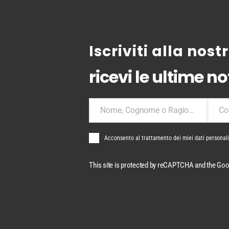
Iscriviti alla nos
ricevi le ultime not
Nome, Cognome o Ragione Sociale
Co
Nome,Cognome
Comu
o
Ragione
Acconsento al trattamento dei miei dati personal
Sociale
This site is protected by reCAPTCHA and the Go