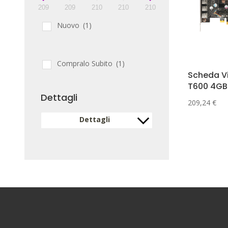
209
209
210
210
210
Nuovo
(1)
Compralo Subito
(1)
Scheda V
T600 4G
Dettagli
209,24
€
Dettagli