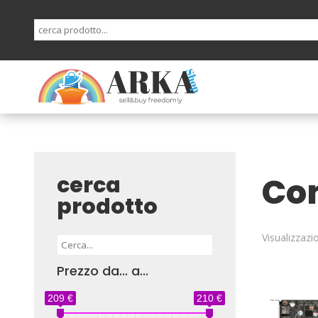
Com
cerca
prodotto
Visualizzazi
Prezzo da... a...
209 €
210 €