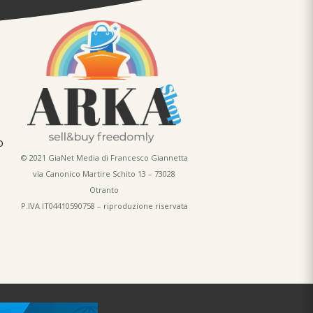
o
© 2021 GiaNet Media di Francesco Giannetta
via Canonico Martire Schito 13 – 73028
Otranto
P.IVA IT04410590758 – riproduzione riservata