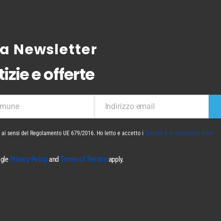
tra Newsletter
izie e offerte
mune
Indirizzo email
ne
La
tua
email
i ai sensi del Regolamento UE 679/2016. Ho letto e accetto i
Termini & le condizioni d'uso
ogle
Privacy Policy
and
Terms of Service
apply.